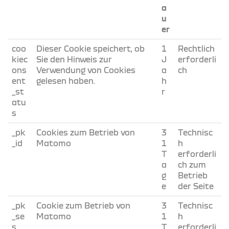
a
u
er
coo
Dieser Cookie speichert, ob
1
Rechtlich
kiec
Sie den Hinweis zur
J
erforderli
ons
Verwendung von Cookies
a
ch
ent
gelesen haben.
h
_st
r
atu
s
_pk
Cookies zum Betrieb von
3
Technisc
_id
Matomo
1
h
T
erforderli
a
ch zum
g
Betrieb
e
der Seite
_pk
Cookie zum Betrieb von
3
Technisc
_se
Matomo
1
h
s
T
erforderli