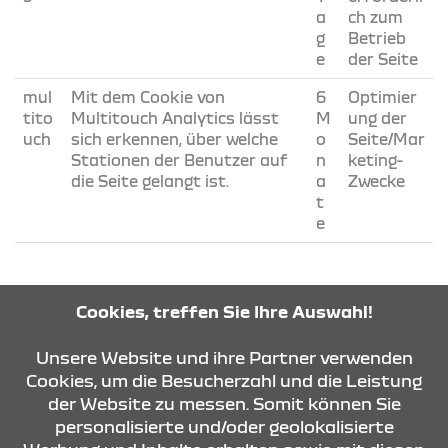
a
ch zum
g
Betrieb
e
der Seite
mul
Mit dem Cookie von
6
Optimier
tito
Multitouch Analytics lässt
M
ung der
uch
sich erkennen, über welche
o
Seite/Mar
Stationen der Benutzer auf
n
keting-
die Seite gelangt ist.
a
Zwecke
t
e
Cookies, treffen Sie Ihre Auswahl!
COOKIEEINSTELLUNGEN
Unsere Website und ihre Partner verwenden
Cookies, um die Besucherzahl und die Leistung
der Website zu messen. Somit können Sie
personalisierte und/oder geolokalisierte
KONTAKT & ANFAHRT